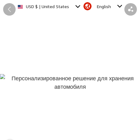
English
USD $ | United States
Back
Share