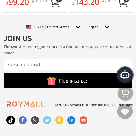
99.20
143.20
166.90
200.50
$
$
All Weather Cargo Liner
Custom Fit Floor Liner for
$
$
Back Seat Cover for
Corolla 1st & 2nd Row Full
Equinox EV Accessories
Set Car Mats and Cargo
Liner, Black
USD $ | United States
English
JOIN US
Получайте последние новости бренда и скидку 15% на первый
заказ.
Подписаться
©2024 Roymall Интересная персонализация
Моя
Мое