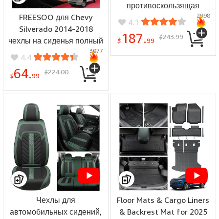
противоскользящая
2998
FREESOO для Chevy
конструкция защищает
4.1
Silverado 2014-2018
пол автомобиля от грязи
187.
243.99
$
чехлы на сиденья полный
разливов для Tesla Model
$
99
3077
комплект - подходят для
3 Highland New
4.4
Silverado GMC Sierra 1500
Refreshed 2023
64.
224.00
$
2500 3500 чехлы на
$
99
сиденья грузовика Crew
Cab с
водонепроницаемой
искусственной кожей
(черный, коричневый)
Чехлы для
Floor Mats & Cargo Liners
автомобильных сидений,
& Backrest Mat for 2025