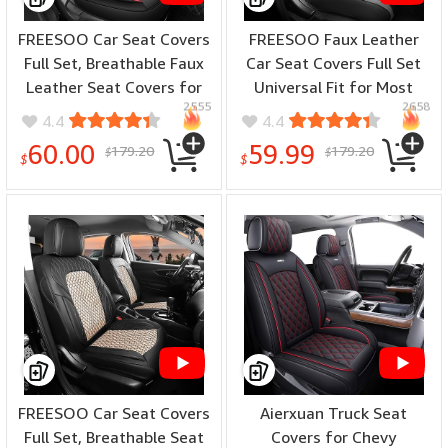
FREESOO Car Seat Covers
FREESOO Faux Leather
Full Set, Breathable Faux
Car Seat Covers Full Set
Leather Seat Covers for
Universal Fit for Most
2555
2658
Cars, Automotive
Cars Sedans Trucks SUVs
4.4
4.4
Universal Seat Cover
with Waterproof
60.00
59.99
179.20
179.20
$
$
Protector Fit for Most
Leatherette in
$
$
Sedan SUV Pick-up
Automotive Seat Cover
Truck(BlackRed)
BlackGrey
FREESOO Car Seat Covers
Aierxuan Truck Seat
Full Set, Breathable Seat
Covers for Chevy