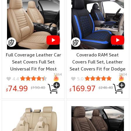
Full Coverage Leather Car
Coverado RAM Seat
Seat Covers Full Set
Covers Full Set, Leather
Universal Fit for Most
Seat Covers Fit for Dodge
3264
2804
Cars Sedans Trucks SUVs
RAM 1500, Truck Seat
4.4
5.0
with Waterproof
Covers Custom Fit for
74.99
169.97
190.40
246.40
$
$
Leatherette in
2002-2024 Dodge RAM
$
$
Automotive Seat Cover
1500 2500 3500 Crew
Accessories (Beige)
Quad Cab with Curved
Bench, Blue