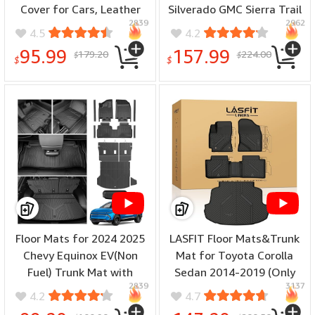
Cover for Cars, Leather
Silverado GMC Sierra Trail
2839
2962
Seat Covers Waterproof
Boss Z71 Pickup 2007-
4.5
4.2
Protector Universal Fit for
2025 1500 2500HD
95.99
157.99
179.20
224.00
$
$
Most Sedan SUV Pick-up
3500HD Crew Double
$
$
Truck Blackbeige
Extended Cab Waterproof
Leather (Full Set, Black-
Red)
Floor Mats for 2024 2025
LASFIT Floor Mats&Trunk
Chevy Equinox EV(Non
Mat for Toyota Corolla
Fuel) Trunk Mat with
Sedan 2014-2019 (Only
2839
3137
Backrest Mat and Storage
for Automatic) All
4.2
4.7
Mats, Door Sill Protectors,
Weather TPE Mats