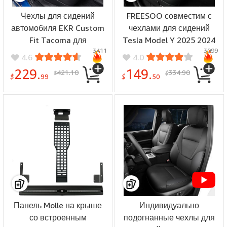
Чехлы для сидений
FREESOO совместим с
автомобиля EKR Custom
чехлами для сидений
Fit Tacoma для
Tesla Model Y 2025 2024
3411
3099
некоторых моделей
2023 2022 2021 2020 5
4.6
4.0
Toyota Tacoma 2016
сидений, искусственная
229.
149.
421.10
334.90
$
$
2017 2018 2019 2020
кожа наппа,
$
99
$
50
2021 2022 2023 Access
автомобильные
Cab/Regular Cab -
защитные чехлы для
полный комплект, кожа
сидений, надеваемые
(черный)
аксессуары, черный,
белый
Панель Molle на крыше
Индивидуально
со встроенным
подогнанные чехлы для