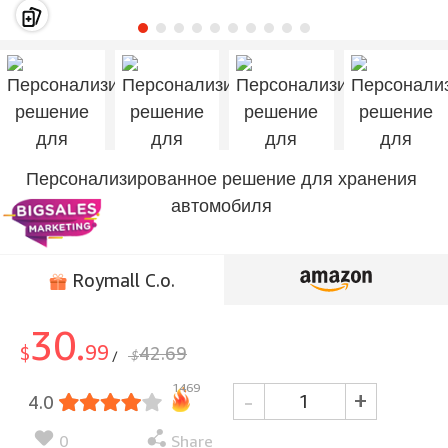
Персонализированное решение для хранения
автомобиля
Roymall C.o.
30.
99
$
42.69
$
/
1469
-
+
4.0
0
Share