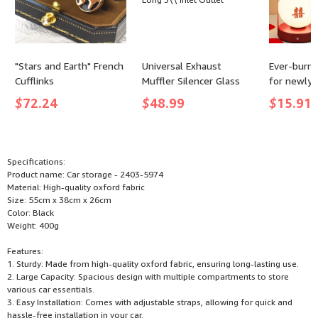
"Stars and Earth" French
Universal Exhaust
Ever-burni
Cufflinks
Muffler Silencer Glass
for newly
Pack 12\\ Long 3\\ Inlet
$
72.24
$
48.99
$
15.91
Outlet
Specifications:
Product name: Car storage - 2403-5974
Material: High-quality oxford fabric
Size: 55cm x 38cm x 26cm
Color: Black
Weight: 400g
Features:
1. Sturdy: Made from high-quality oxford fabric, ensuring long-lasting use.
2. Large Capacity: Spacious design with multiple compartments to store
various car essentials.
3. Easy Installation: Comes with adjustable straps, allowing for quick and
hassle-free installation in your car.